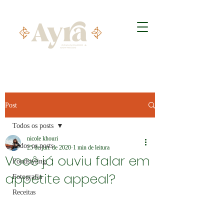
Post
Todos os posts
nicole khouri
Todos os posts
25 de jun. de 2020
1 min de leitura
Você já ouviu falar em
Foodstyling
appetite appeal?
Fotografia
Receitas