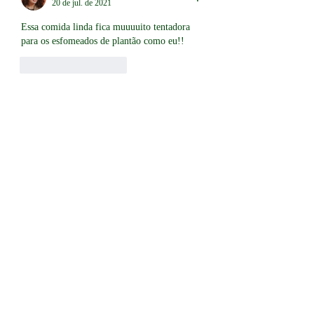
20 de jul. de 2021
Essa comida linda fica muuuuito tentadora 
para os esfomeados de plantão como eu!!
Curtir
Responder
+
55 43 99675 4268
R. Piauí, 1134 - Centro, Londrina - PR,
86020-
390
, Brazil
©2021 Ayra Comunicação & Conteúdo.